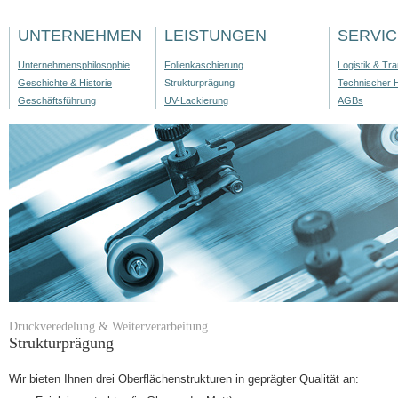
UNTERNEHMEN
LEISTUNGEN
SERVIC
Unternehmensphilosophie
Folienkaschierung
Logistik & Tr
Geschichte & Historie
Strukturprägung
Technischer 
Geschäftsführung
UV-Lackierung
AGBs
STARTSEITE
UNTERNEHMEN
LEISTUNGEN
Druckveredelung & Weiterverarbeitung
Strukturprägung
Wir bieten Ihnen drei Oberflächenstrukturen in geprägter Qualität an: