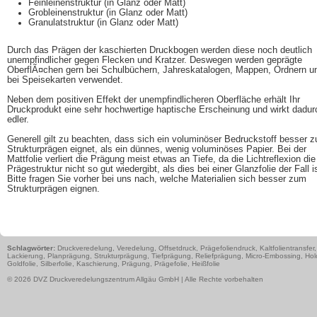
Feinleinenstruktur (in Glanz oder Matt)
Grobleinenstruktur (in Glanz oder Matt)
Granulatstruktur (in Glanz oder Matt)
Durch das Prägen der kaschierten Druckbogen werden diese noch deutlich
unempfindlicher gegen Flecken und Kratzer. Deswegen werden geprägte
OberflÃ¤chen gern bei Schulbüchern, Jahreskatalogen, Mappen, Ordnern u
bei Speisekarten verwendet.
Neben dem positiven Effekt der unempfindlicheren Oberfläche erhält Ihr
Druckprodukt eine sehr hochwertige haptische Erscheinung und wirkt dadur
edler.
Generell gilt zu beachten, dass sich ein voluminöser Bedruckstoff besser 
Strukturprägen eignet, als ein dünnes, wenig voluminöses Papier. Bei der
Mattfolie verliert die Prägung meist etwas an Tiefe, da die Lichtreflexion die
Prägestruktur nicht so gut wiedergibt, als dies bei einer Glanzfolie der Fall i
Bitte fragen Sie vorher bei uns nach, welche Materialien sich besser zum
Strukturprägen eignen.
Schlagwörter:
Druckveredelung, Veredelung, Offsetdruck, Prägefoliendruck, Kaltfolientransfer,
Lackierung, Planprägung, Strukturprägung, Tiefprägung, Reliefprägung, Micro-Embossing, Hologr
Goldfolie, Silberfolie, Kaschierung, Prägung, Prägefolie, Heißfolie
© 2026 DVZ Druckveredelungszentrum Allgäu GmbH | Alle Rechte vorbehalten